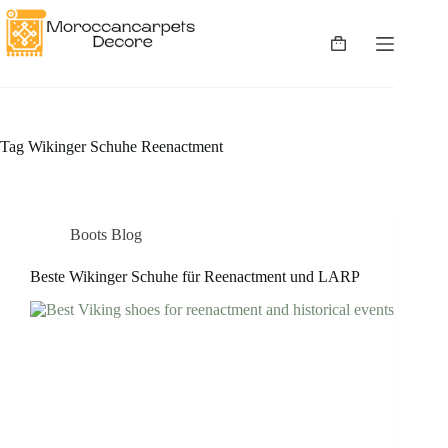
Skip
to
content
Shopping
cart
Tag
Wikinger Schuhe Reenactment
Boots Blog
Beste Wikinger Schuhe für Reenactment und LARP