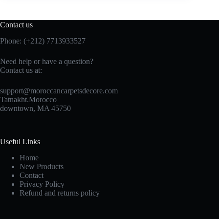
Contact us
Phone: (+212) 7713933527
Need help or have a question?
Contact us at:
support@moroccancarpetsdecore.com
Tatnakht.Morocco
downtown, MA 45750
Useful Links
Home
New Products
Contact
Privacy Policy
Refund and returns policy